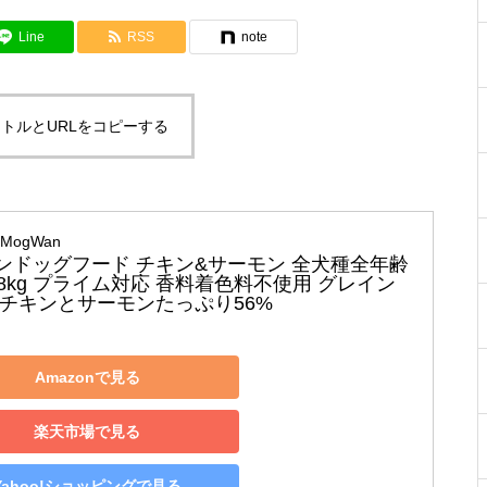
Line
RSS
note
トルとURLをコピーする
MogWan
ンドッグフード チキン&サーモン 全犬種全年齢
.8kg プライム対応 香料着色料不使用 グレイン
 チキンとサーモンたっぷり56%
Amazonで見る
楽天市場で見る
Yahoo!ショッピングで見る