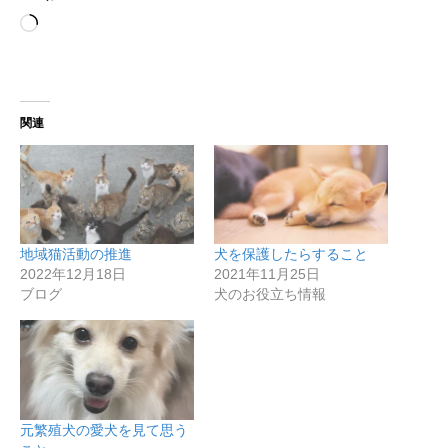
読
み
込
み
中…
関連
地域猫活動の推進
犬を保護したらすること
2022年12月18日
2021年11月25日
ブログ
犬のお役立ち情報
元繁殖犬の愛犬を見て思う