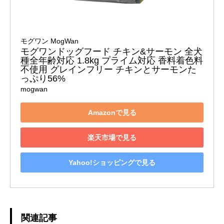
モグワン MogWan
モグワンドッグフード チキン&サーモン 全犬
種全年齢対応 1.8kg プライム対応 香料着色料
不使用 グレインフリー チキンとサーモンた
っぷり56%
mogwan
Amazonで見る
楽天市場で見る
Yahoo!ショッピングで見る
関連記事