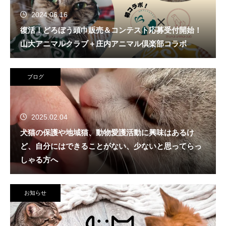
2024.06.16
復活！どろぼう頭巾販売＆コンテスト応募受付開始！
山大アニマルクラブ＋庄内アニマル倶楽部コラボ
ブログ
2025.02.04
犬猫の保護や地域猫、動物愛護活動に興味はあるけ
ど、自分にはできることがない、少ないと思ってらっ
しゃる方へ
お知らせ