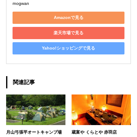
mogwan
Amazonで見る
楽天市場で見る
Yahoo!ショッピングで見る
関連記事
月山弓張平オートキャンプ場
蔵富や くらとや 赤羽店