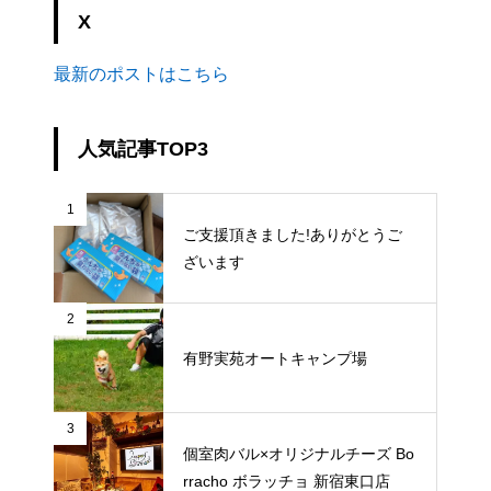
X
最新のポストはこちら
人気記事TOP3
1
ご支援頂きました!ありがとうご
ざいます
2
有野実苑オートキャンプ場
3
個室肉バル×オリジナルチーズ Bo
rracho ボラッチョ 新宿東口店