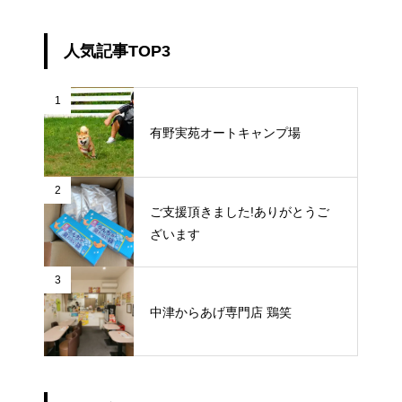
人気記事TOP3
1
有野実苑オートキャンプ場
2
ご支援頂きました!ありがとうご
ざいます
3
中津からあげ専門店 鶏笑