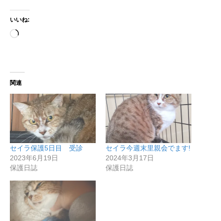
いいね:
読
み
込
み
中…
関連
セイラ保護5日目 受診
セイラ今週末里親会でます!
2023年6月19日
2024年3月17日
保護日誌
保護日誌