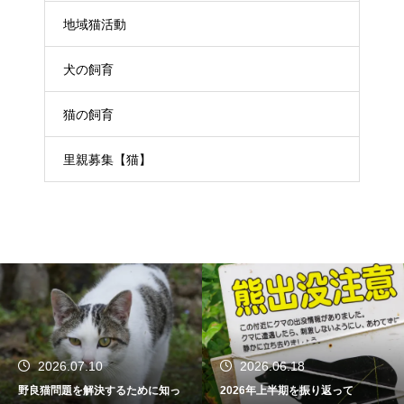
地域猫活動
犬の飼育
猫の飼育
里親募集【猫】
026.07.10
2026.06.18
2
猫問題を解決するために知っ
2026年上半期を振り返って
新年