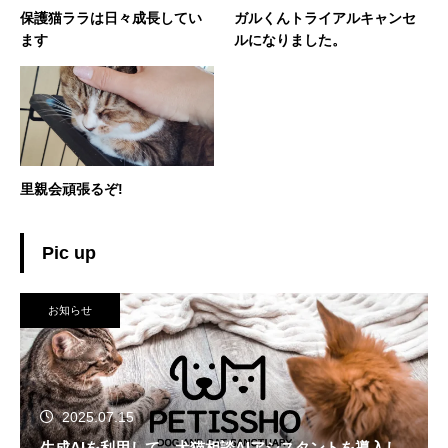
保護猫ララは日々成長してい
ガルくんトライアルキャンセ
ます
ルになりました。
里親会頑張るぞ!
Pic up
お知らせ
2025.07.15
生成AIを利用して、犬猫相談AIアシスタントを導入し