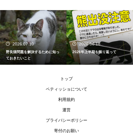
7.10
2026.06.18
2026.0
を解決するために知っ
2026年上半期を振り返って
新年のご挨
こと
トップ
ペティッショについて
利用規約
運営
プライバシーポリシー
寄付のお願い