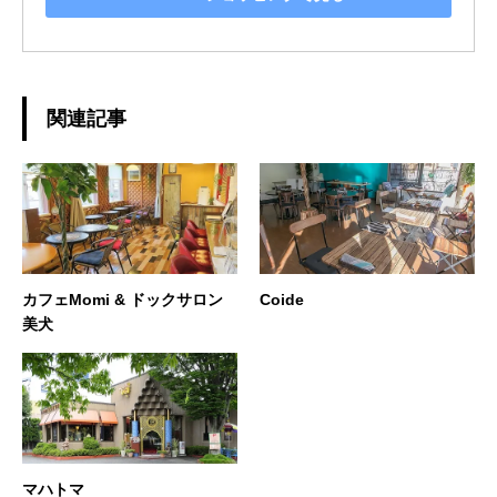
関連記事
カフェMomi & ドックサロン
Coide
美犬
マハトマ