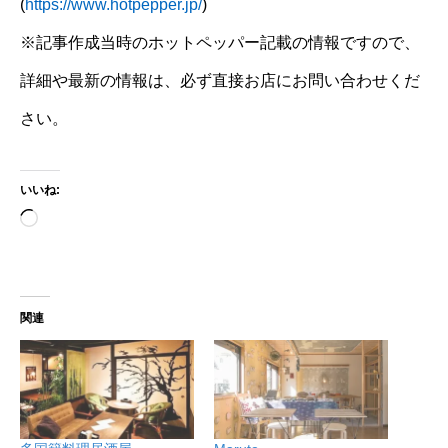
(
https://www.hotpepper.jp/
)
※記事作成当時のホットペッパー記載の情報ですので、
詳細や最新の情報は、必ず直接お店にお問い合わせくだ
さい。
いいね:
読
み
込
み
中…
関連