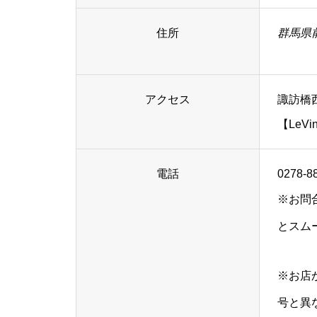
住所
群馬県
アクセス
諏訪橋
【LeV
電話
0278-8
※お問
とスム
※お店
号と異