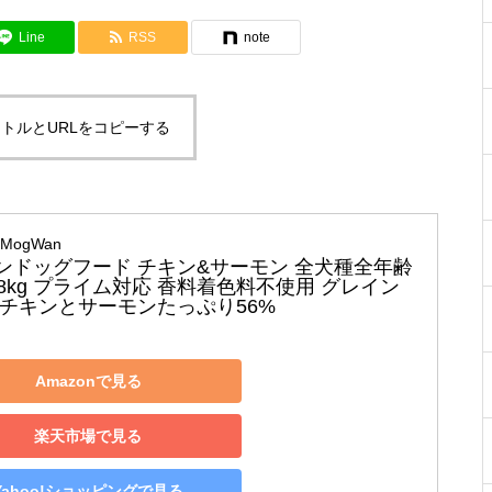
Line
RSS
note
トルとURLをコピーする
MogWan
ンドッグフード チキン&サーモン 全犬種全年齢
.8kg プライム対応 香料着色料不使用 グレイン
 チキンとサーモンたっぷり56%
Amazonで見る
楽天市場で見る
Yahoo!ショッピングで見る