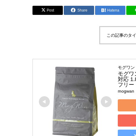
Post
Share
Hatena
この記事のタイ
モグワン 
モグワ
対応 1
フリー
mogwan