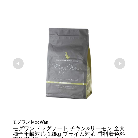
モグワン MogWan
モグワンドッグフード チキン&サーモン 全犬
種全年齢対応 1.8kg プライム対応 香料着色料