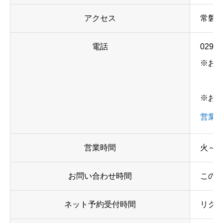
アクセス
常磐線
電話
0299-
※お
※お
営業
営業時間
火～日
お問い合わせ時間
この
ネット予約受付時間
リクエ