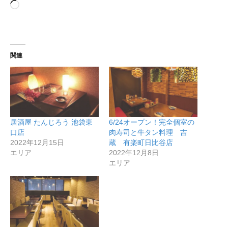
読
み
込
み
中…
関連
居酒屋 たんじろう 池袋東
6/24オープン！完全個室の
口店
肉寿司と牛タン料理 吉
2022年12月15日
蔵 有楽町日比谷店
エリア
2022年12月8日
エリア