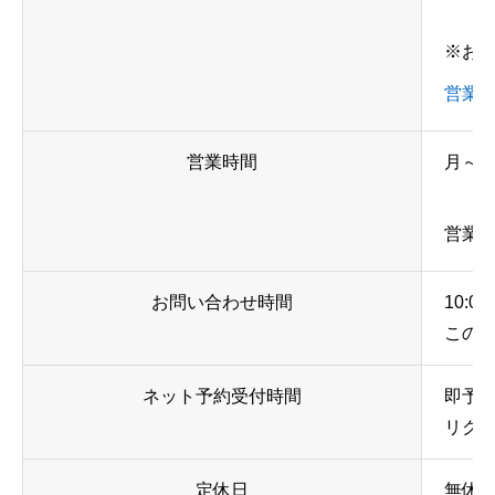
※お
営業
営業時間
月～日、
営業時
お問い合わせ時間
10:
この
ネット予約受付時間
即予約
リクエ
定休日
無休