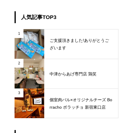
人気記事TOP3
1
ご支援頂きました!ありがとうご
ざいます
2
中津からあげ専門店 鶏笑
3
個室肉バル×オリジナルチーズ Bo
rracho ボラッチョ 新宿東口店