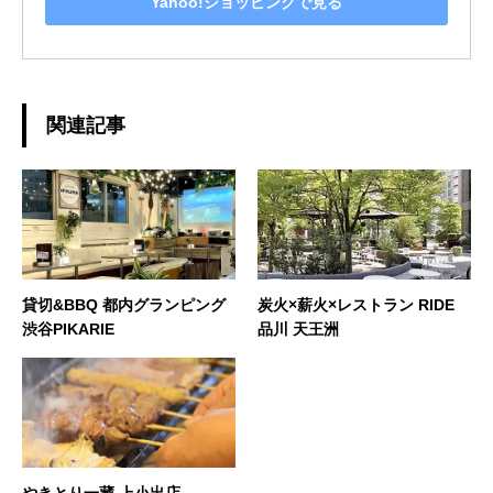
Yahoo!ショッピングで見る
関連記事
貸切&BBQ 都内グランピング
炭火×薪火×レストラン RIDE
渋谷PIKARIE
品川 天王洲
やきとり一藏 上小出店