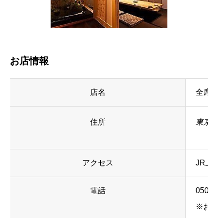
お店情報
店名
全席
住所
東京都
アクセス
JR上
電話
050-5
※お