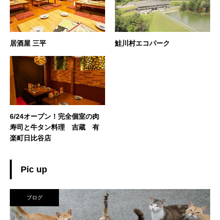
居酒屋 三平
鮭川村エコパーク
6/24オープン！完全個室の肉
寿司と牛タン料理 吉蔵 有
楽町日比谷店
Pic up
ブログ