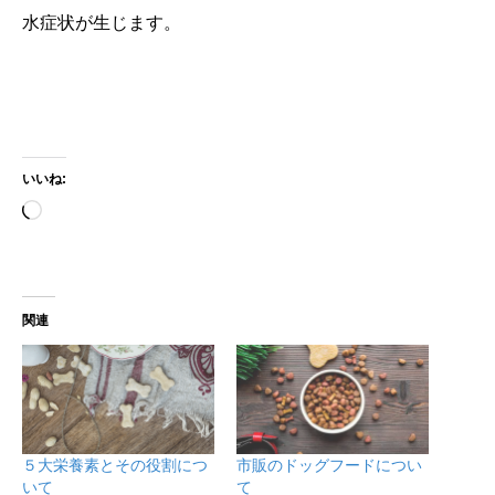
水症状が生じます。
いいね:
読
み
込
み
中…
関連
５大栄養素とその役割につ
市販のドッグフードについ
いて
て