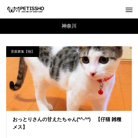
神奈川
里親募集【猫】
おっとりさんの甘えたちゃん(*^-^*) 【仔猫 雑種
メス】