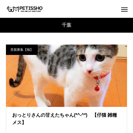
千葉
里親募集【猫】
おっとりさんの甘えたちゃん(*^-^*) 【仔猫 雑種
メス】