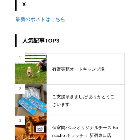
X
最新のポストはこちら
人気記事TOP3
1
有野実苑オートキャンプ場
2
ご支援頂きました!ありがとうご
ざいます
3
個室肉バル×オリジナルチーズ Bo
rracho ボラッチョ 新宿東口店