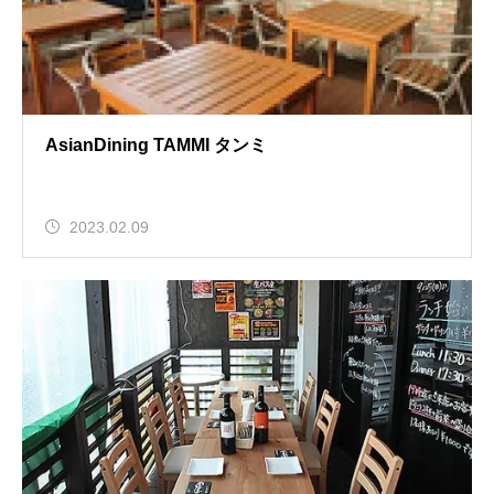
AsianDining TAMMI タンミ
2023.02.09