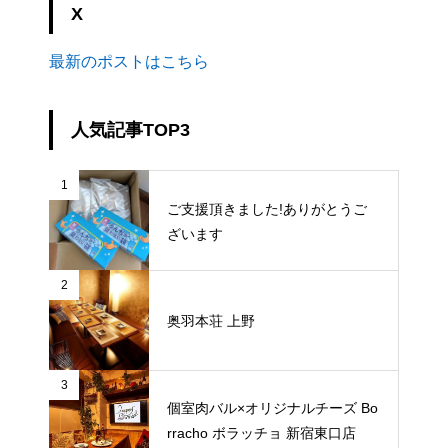
X
最新のポストはこちら
人気記事TOP3
1
ご支援頂きました!ありがとうご
ざいます
2
奥羽本荘 上野
3
個室肉バル×オリジナルチーズ Bo
rracho ボラッチョ 新宿東口店