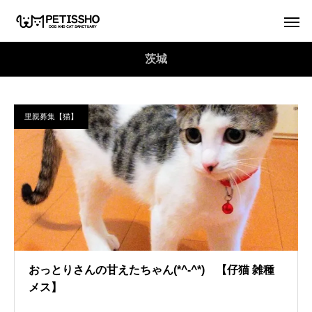
茨城
里親募集【猫】
おっとりさんの甘えたちゃん(*^-^*) 【仔猫 雑種
メス】