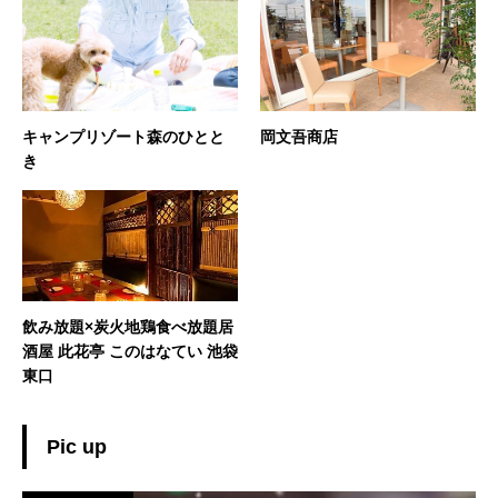
キャンプリゾート森のひとと
岡文吾商店
き
飲み放題×炭火地鶏食べ放題居
酒屋 此花亭 このはなてい 池袋
東口
Pic up