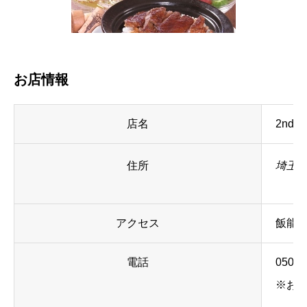
お店情報
店名
2nd k
住所
埼玉県
アクセス
飯能駅
電話
050-5
※お