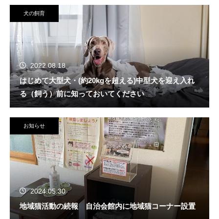
犬の飼育
2022.08.18
はじめて大型犬・(約20kgを超える)中型犬を迎え入れ
る（飼う）前に知っておいてください
お知らせ
2024.05.30
地域猫活動の続報 自治会館内に地域猫コーナー設置