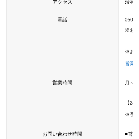
アクセス
渋谷駅
電話
050-5
※お
※お
営業
営業時間
月～日、
【24
※予
お問い合わせ時間
■営