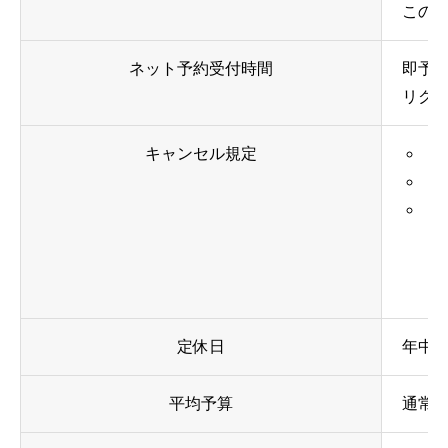
この
ネット予約受付時間
即予約
リクエ
キャンセル規定
【
【
・
・
・
定休日
年中
平均予算
通常時