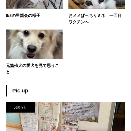
9/8の里親会の様子
おメメぱっちりミネ 一回目
ワクチンへ
元繁殖犬の愛犬を見て思うこ
と
Pic up
お知らせ