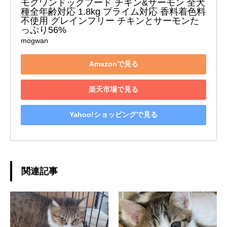
モグワンドッグフード チキン&サーモン 全犬
種全年齢対応 1.8kg プライム対応 香料着色料
不使用 グレインフリー チキンとサーモンた
っぷり56%
mogwan
Amazonで見る
楽天市場で見る
Yahoo!ショッピングで見る
関連記事